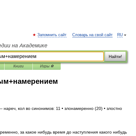
Запомнить сайт
Словарь на свой сайт
RU
едии на Академике
Найти!
Книги
Игры ⚽
ным+намерением
 нареч, кол во синонимов: 11 • злонамеренно (20) • злостно
еменно, за какое нибудь время до наступления какого нибудь