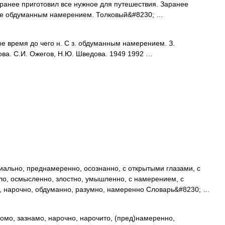
аранее приготовил все нужное для путешествия. Заранее
анее обдуманным намерением. Толковый&#8230; …
е время до чего н. С з. обдуманным намерением. З.
ова. С.И. Ожегов, Н.Ю. Шведова. 1949 1992 …
льно, преднамеренно, осознанно, с открытыми глазами, с
о, осмысленно, злостно, умышленно, с намерением, с
, нарочно, обдуманно, разумно, намеренно Словарь&#8230; …
о, зазнамо, нарочно, нарочито, (пред)намеренно,