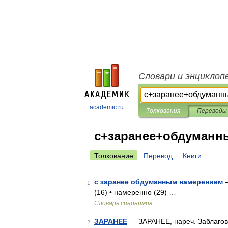
Словари и энциклоп
academic.ru
Толкования
Переводы
с+заранее+обдуман
Толкование
Перевод
Книги
с заранее обдуманным намерением
—
1
(16) • намеренно (29) …
Словарь синонимов
ЗАРАНЕЕ
— ЗАРАНЕЕ, нареч. Заблаговр
2