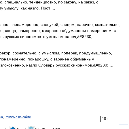
, специально, тенденциозно, по закону, на заказ, с
у умыслу; как назло. Прот …
но, злонамеренно, спецухой, спецом, нарочно, сознательно,
о, спеца, намеренно, с заранее обдуманным намерением, с
рь русских синонимов. с умыслом нареч,&#8230; …
рекор, сознательно, с умыслом, поперек, предумышленно,
злонамеренно, понарошку, с заранее обдуманным
злокозненно, назло Словарь русских синонимов.&#8230; …
ка
,
Реклама на сайте
18+