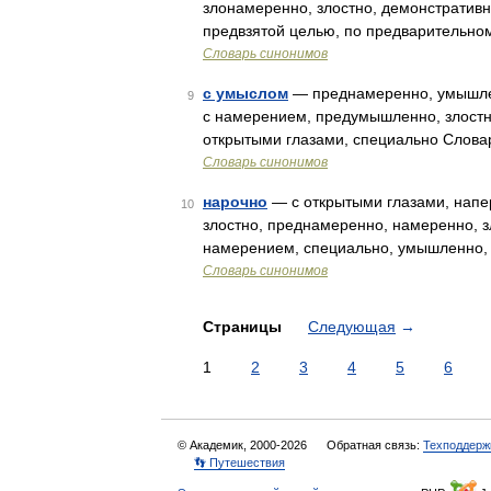
злонамеренно, злостно, демонстративно
предвзятой целью, по предварительном
Словарь синонимов
с умыслом
— преднамеренно, умышлен
9
с намерением, предумышленно, злостн
открытыми глазами, специально Слова
Словарь синонимов
нарочно
— с открытыми глазами, напе
10
злостно, преднамеренно, намеренно, 
намерением, специально, умышленно, 
Словарь синонимов
Страницы
Следующая
→
1
2
3
4
5
6
© Академик, 2000-2026
Обратная связь:
Техподдерж
👣 Путешествия