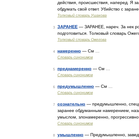
действия, происшествия, наперед. Я з
обдумать свой ответ. Убийство с зар
Толковый словарь Ушакова
ЗАРАНЕЕ
— ЗАРАНЕЕ, нареч. За нек ро
3
подготовиться. Толковый словарь Ожег
Толковый словарь Ожегова
намеренно
— См …
4
Словарь синонимов
преднамеренно
— См …
5
Словарь синонимов
предумышленно
— См …
6
Словарь синонимов
сознательно
— предумышленно, специа
7
заранее обдуманным намерением, назл
умыслом, злонамеренно, прогрессивно
Словарь синонимов
умышленно
— Предумышленно, заведом
8